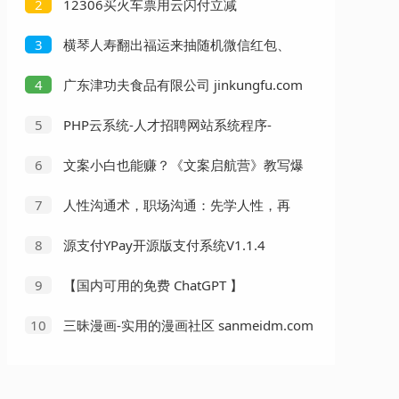
12306买火车票用云闪付立减
2
横琴人寿翻出福运来抽随机微信红包、
3
京东卡 亲测中1.14元
广东津功夫食品有限公司 jinkungfu.com
4
PHP云系统-人才招聘网站系统程序-
5
phpyun.com
文案小白也能赚？《文案启航营》教写爆
6
款文案，月入 1k-2k，还避开 Upwork 内卷！
人性沟通术，职场沟通：先学人性，再
7
学说话（66节视频课）
源支付YPay开源版支付系统V1.1.4
8
【国内可用的免费 ChatGPT 】
9
Win+Android+iOS客户端
三昧漫画-实用的漫画社区 sanmeidm.com
10