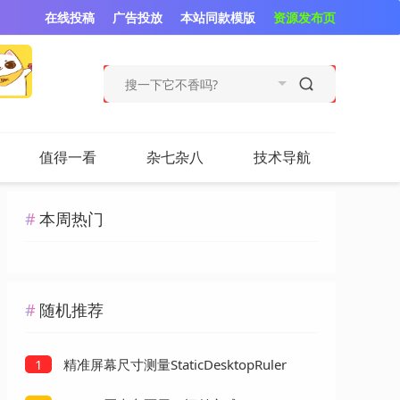
在线投稿
广告投放
本站同款模版
资源发布页
值得一看
杂七杂八
技术导航
本周热门
随机推荐
精准屏幕尺寸测量StaticDesktopRuler
1
v1.02绿色版