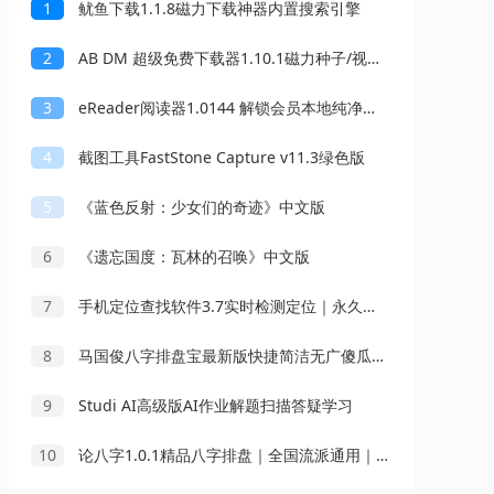
1
鱿鱼下载1.1.8磁力下载神器内置搜索引擎
2
AB DM 超级免费下载器1.10.1磁力种子/视频不限速下载
3
eReader阅读器1.0144 解锁会员本地纯净小说阅读器
4
截图工具FastStone Capture v11.3绿色版
5
《蓝色反射：少女们的奇迹》中文版
6
《遗忘国度：瓦林的召唤》中文版
7
手机定位查找软件3.7实时检测定位｜永久可用
8
马国俊八字排盘宝最新版快捷简洁无广傻瓜操作
9
Studi AI高级版AI作业解题扫描答疑学习
10
论八字1.0.1精品八字排盘｜全国流派通用｜会员版