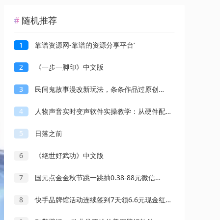
随机推荐
1
靠谱资源网-靠谱的资源分享平台‘
2
《一步一脚印》中文版
3
民间鬼故事漫改新玩法，条条作品过原创，多种变现方式轻松日入500＋
4
人物声音实时变声软件实操教学：从硬件配置到手机端适配，解锁多场景变声技巧
5
日落之前
6
《绝世好武功》中文版
7
国元点金金秋节跳一跳抽0.38-88元微信红包 亲测中0.58元
8
快手品牌馆活动连续签到7天领6.6元现金红包 可兑换提现