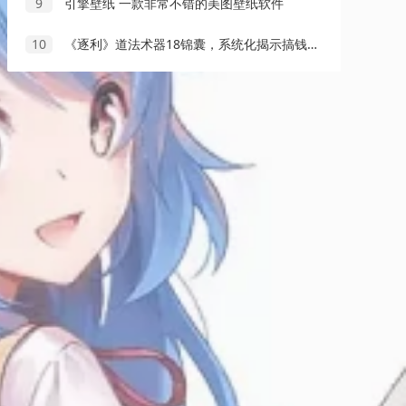
9
引擎壁纸 一款非常不错的美图壁纸软件
10
《逐利》道法术器18锦囊，系统化揭示搞钱逻辑，浓缩关键心法，颠覆传统思维