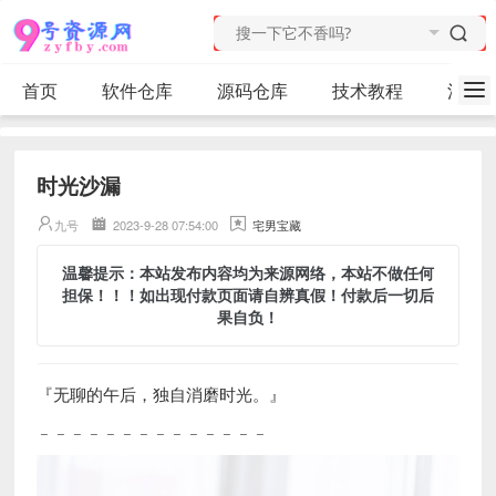
首页
软件仓库
源码仓库
技术教程
活动
时光沙漏
九号
2023-9-28 07:54:00
宅男宝藏
温馨提示：本站发布内容均为来源网络，本站不做任何
担保！！！如出现付款页面请自辨真假！付款后一切后
果自负！
『无聊的午后，独自消磨时光。』
﹣﹣﹣﹣﹣﹣﹣﹣﹣﹣﹣﹣﹣﹣