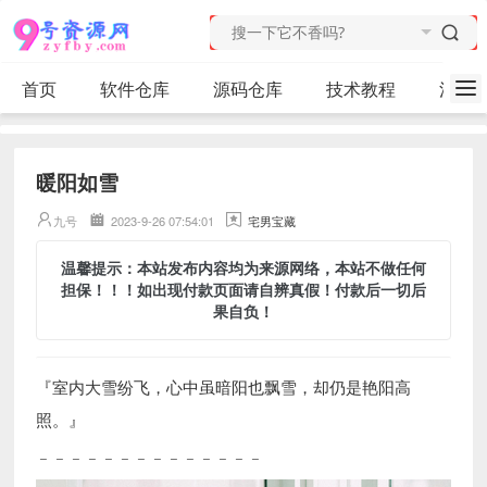
首页
软件仓库
源码仓库
技术教程
活动
暖阳如雪
九号
2023-9-26 07:54:01
宅男宝藏
温馨提示：本站发布内容均为来源网络，本站不做任何
担保！！！如出现付款页面请自辨真假！付款后一切后
果自负！
『室内大雪纷飞，心中虽暗阳也飘雪，却仍是艳阳高
照。』
﹣﹣﹣﹣﹣﹣﹣﹣﹣﹣﹣﹣﹣﹣