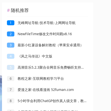
随机推荐
1
无峰网址导航-技术导航-上网网址导航
2
NewFileTime修改文件时间戳v8.16
3
最新小红薯设备解封教程（苹果安卓通用）
4
《风之马传说》中文版
5
高潮音乐5.2.3聚合全网音乐免费畅听支持下载
6
教程之家-互联网教程学习平台
7
爱漫之家-在线看漫画 52fuman.com
8
5小时学会利用ChatGP创作真人级文章，教你做写真站，权重站，公众号类AI写作玩法