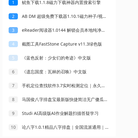
1
鱿鱼下载1.1.8磁力下载神器内置搜索引擎
2
AB DM 超级免费下载器1.10.1磁力种子/视频不限速下载
3
eReader阅读器1.0144 解锁会员本地纯净小说阅读器
4
截图工具FastStone Capture v11.3绿色版
5
《蓝色反射：少女们的奇迹》中文版
6
《遗忘国度：瓦林的召唤》中文版
7
手机定位查找软件3.7实时检测定位｜永久可用
8
马国俊八字排盘宝最新版快捷简洁无广傻瓜操作
9
Studi AI高级版AI作业解题扫描答疑学习
10
论八字1.0.1精品八字排盘｜全国流派通用｜会员版