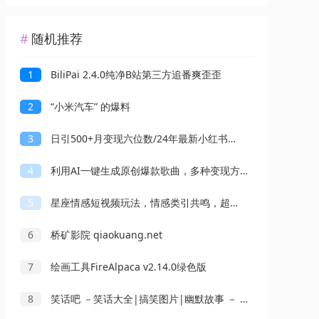
随机推荐
1
BiliPai 2.4.0纯净B站第三方追番爽歪歪
2
“小米汽车” 的爆料
3
日引500+月变现六位数/24年最新小红书引流兼职粉教程
4
利用AI一键生成原创爆款歌曲，多种变现方式，小白也能轻松上手【视频教程+工具】
5
星座情感短视频玩法，情感类引共鸣，超高互动，快速起号涨粉
6
桥矿影院 qiaokuang.net
7
绘画工具FireAlpaca v2.14.0绿色版
8
笑话吧 －笑话大全|搞笑图片|幽默故事 － 看笑话就到笑话吧 joke8.com