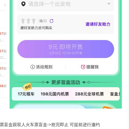
人机票盲盒跟双人火车票盲盒->抢完即止 可提前进行邀约