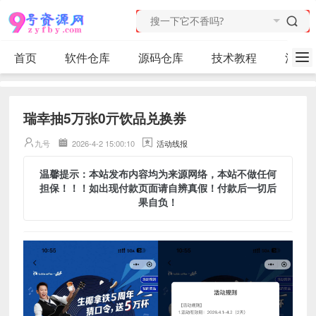
首页
软件仓库
源码仓库
技术教程
活动
瑞幸抽5万张0亓饮品兑换券
九号
2026-4-2 15:00:10
活动线报
温馨提示：本站发布内容均为来源网络，本站不做任何
担保！！！如出现付款页面请自辨真假！付款后一切后
果自负！