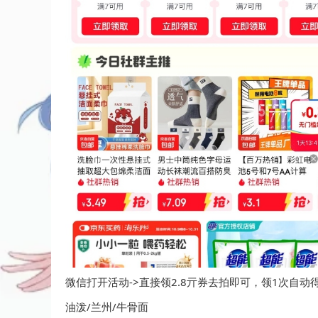
微信打开活动->直接领2.8亓券去拍即可，领1次自动
油泼/兰州/牛骨面