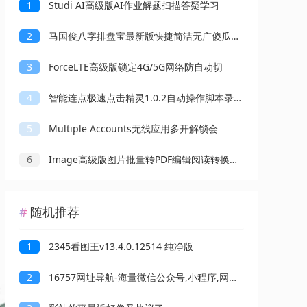
1
Studi AI高级版AI作业解题扫描答疑学习
2
马国俊八字排盘宝最新版快捷简洁无广傻瓜操作
3
ForceLTE高级版锁定4G/5G网络防自动切
4
智能连点极速点击精灵1.0.2自动操作脚本录制解放双手
5
Multiple Accounts无线应用多开解锁会
6
Image高级版图片批量转PDF编辑阅读转换工具
随机推荐
1
2345看图王v13.4.0.12514 纯净版
2
16757网址导航-海量微信公众号,小程序,网址大全一应聚全