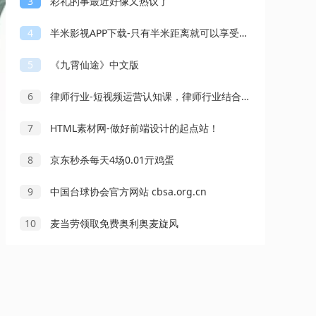
3
彩礼的事最近好像又热议了
4
半米影视APP下载-只有半米距离就可以享受精彩生活
5
《九霄仙途》中文版
6
律师行业-短视频运营认知课，律师行业结合抖音的实战方法
7
HTML素材网-做好前端设计的起点站！
8
京东秒杀每天4场0.01亓鸡蛋
9
中国台球协会官方网站 cbsa.org.cn
10
麦当劳领取免费奥利奥麦旋风