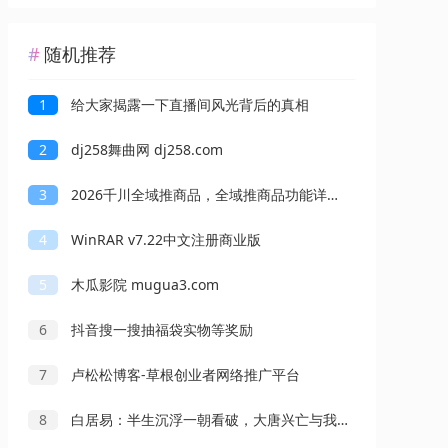
随机推荐
1
给大家揭露一下直播间风光背后的真相
2
dj258舞曲网 dj258.com
3
2026千川全域推商品，全域推商品功能详解，全域推商品投放3步曲
4
WinRAR v7.22中文注册商业版
5
木瓜影院 mugua3.com
6
抖音搜一搜抽福袋实物等奖励
7
卢松松博客-草根创业者网络推广平台
8
白居易：半生沉浮一朝看破，大唐兴亡与我无关