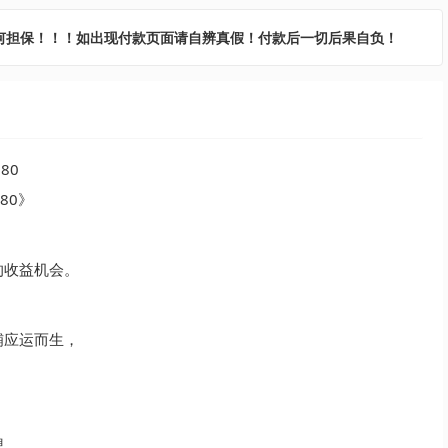
何担保！！！如出现付款页面请自辨真假！付款后一切后果自负！
80》
的收益机会。
铺应运而生，
想。