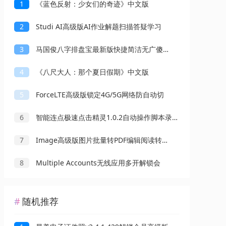
1
《蓝色反射：少女们的奇迹》中文版
2
Studi AI高级版AI作业解题扫描答疑学习
3
马国俊八字排盘宝最新版快捷简洁无广傻瓜操作
4
《八尺大人：那个夏日假期》中文版
5
ForceLTE高级版锁定4G/5G网络防自动切
6
智能连点极速点击精灵1.0.2自动操作脚本录制解放双手
7
Image高级版图片批量转PDF编辑阅读转换工具
8
Multiple Accounts无线应用多开解锁会
随机推荐