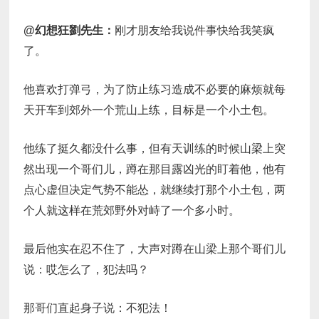
@幻想狂劉先生：
刚才朋友给我说件事快给我笑疯
了。
他喜欢打弹弓，为了防止练习造成不必要的麻烦就每
天开车到郊外一个荒山上练，目标是一个小土包。
他练了挺久都没什么事，但有天训练的时候山梁上突
然出现一个哥们儿，蹲在那目露凶光的盯着他，他有
点心虚但决定气势不能怂，就继续打那个小土包，两
个人就这样在荒郊野外对峙了一个多小时。
最后他实在忍不住了，大声对蹲在山梁上那个哥们儿
说：哎怎么了，犯法吗？
那哥们直起身子说：不犯法！